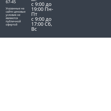
67-45
с 9:00 до
19:00 Пн-
Указанные на
сайте ценовые
Пт
условия не
с 9:00 до
являются
публичной
17:00 Сб,
офертой
Вс