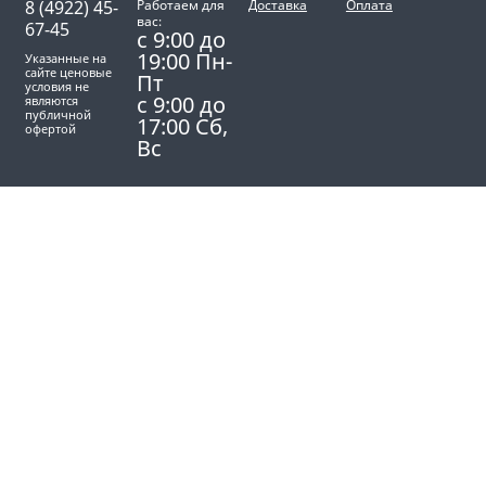
8 (4922) 45-
Работаем для
Доставка
Оплата
вас:
67-45
с 9:00 до
19:00 Пн-
Указанные на
сайте ценовые
Пт
условия не
с 9:00 до
являются
публичной
17:00 Сб,
офертой
Вс